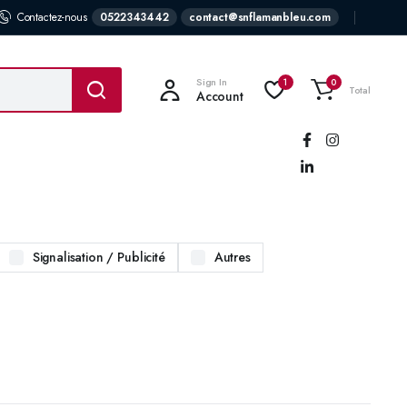
Contactez-nous
0522343442
contact@snflamanbleu.com
Sign In
1
0
Total
Account
Suivez-
nous:
Signalisation / Publicité
Autres