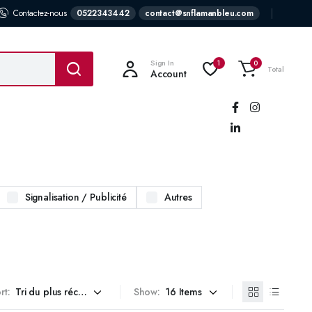
Contactez-nous
0522343442
contact@snflamanbleu.com
Sign In
1
0
Total
Account
Suivez-
nous:
Signalisation / Publicité
Autres
rt:
Show: