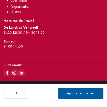
Anti chute
Signalisation
Autres
Horaires de Travail
Du Lundi au Vendredi
8h:30-12h:30 / 14h:30-19:00
Samedi
9h:00-14h:00
Suivez-nous:
Copyright 2024 © SN FLAMANBLEU
Ajouter au panier
Store
Recherche
Wishlist
Compte
Catégories