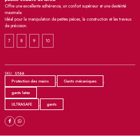
Offre une excellente adhérence, un confort supérieur et une dextérité
maximale.
Idéal pour la manipulation de petites pièces, la construction et les travaux
de précision.
7
8
9
10
SKU:
U166
Protection des mains
,
Gants mécaniques
,
gants latex
ULTRASAFE
,
gants