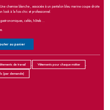
Une chemise blanche , associée à un pantalon bleu marine coupe droite
n look à la fois chic et professionnel.
s gastronomiques, cafés, hôtels …
s.
outer au panier
êtements de travail
,
Vêtements pour chaque métier
,
ls (par demande)