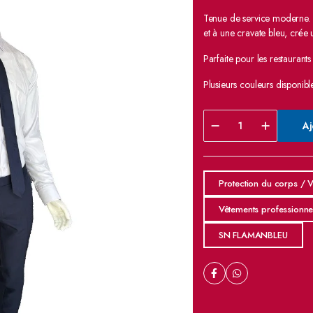
Tenue de service moderne. 
et à une cravate bleu, crée u
Parfaite pour les restaurant
Plusieurs couleurs disponible
Aj
Protection du corps / V
Vêtements professionne
SN FLAMANBLEU