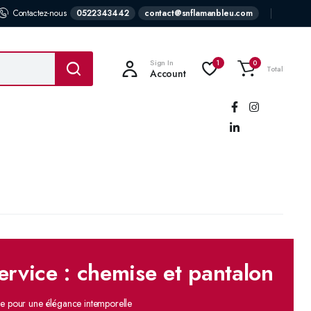
Contactez-nous
0522343442
contact@snflamanbleu.com
Sign In
1
0
Total
Account
Suivez-
nous:
ervice : chemise et pantalon
ée pour une élégance intemporelle