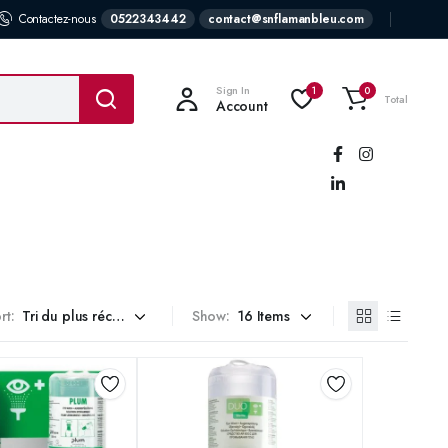
Contactez-nous
0522343442
contact@snflamanbleu.com
Sign In
1
0
Total
Account
Suivez-
nous:
rt:
Show: