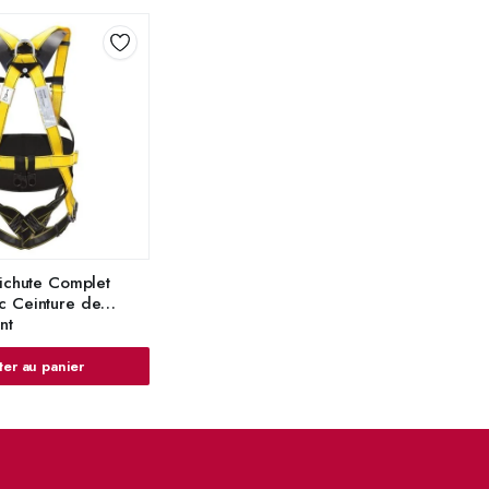
tichute Complet
c Ceinture de
nt
ter au panier