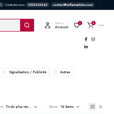
Contactez-nous
0522343442
contact@snflamanbleu.com
Sign In
1
0
Total
Account
Suivez-
nous:
Signalisation / Publicité
Autres
rt:
Show: