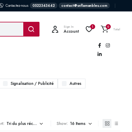
Contactez-nous
0522343442
contact@snflamanbleu.com
Sign In
1
0
Total
Account
Suivez-
nous:
Signalisation / Publicité
Autres
rt:
Show: