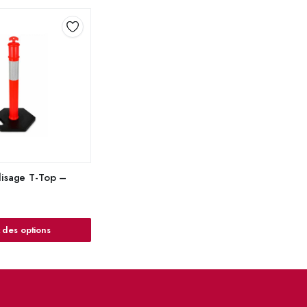
lisage T-Top –
 des options