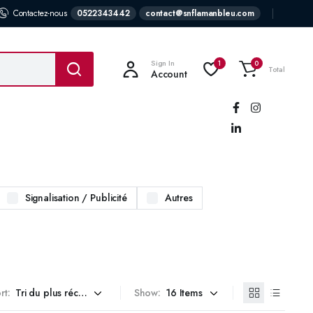
Contactez-nous
0522343442
contact@snflamanbleu.com
Sign In
1
0
Total
Account
Suivez-
nous:
Signalisation / Publicité
Autres
rt:
Show: